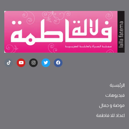
الرئيسية
فيديوهات
موضة ‫و‬ ‫‬‫جمال‬
اعداد للا فاطمة