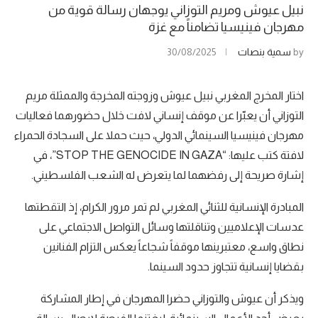
نبيل عيوش ومريم التوزاني يوجهان رسالة قوية من
مهرجان فينيسيا تضامناً مع غزة
by
سمية بنصات
30/08/2025
اختار المخرج المغربي نبيل عيوش وزوجته المخرجة والممثلة مريم
التوزاني أن يعبّرا عن موقف إنساني لافت خلال حضورهما فعاليات
مهرجان فينيسيا السينمائي الدولي، حيث حملا على السجادة الحمراء
لافتة كتب عليها: “STOP THE GENOCIDE IN GAZA”، في
إشارة صريحة إلى رفضهما لما يتعرض له الشعب الفلسطيني.
المبادرة الإنسانية للثنائي المغربي لم تمر مرور الكرام، إذ التقطتها
عدسات الإعلاميين وتناقلتها وسائل التواصل الاجتماعي على
نطاق واسع، معتبرينها موقفاً شجاعاً يعكس التزام الفنانين
بقضايا إنسانية تتجاوز حدود السينما.
ويذكر أن عيوش والتوزاني حضرا المهرجان في إطار المشاركة