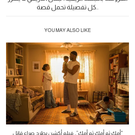
..كل تفصيلة تحمل قصة
YOU MAY ALSO LIKE
“أمك ثم أمك ثم أمك”.. فيلم أكشن يطرح صراع قاتل