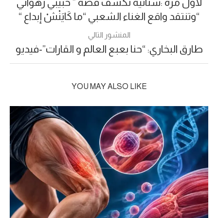
لأول مرة :ستاتية تكشف قصة ” حبيبي زهواني
“وتنتقد واقع الغناء الشعبي “ما كَايَنْشْ إبداع “
المنشور التالي
طارق البخاري: “حنا بعبع العالم و القارات”-فيديو
YOU MAY ALSO LIKE