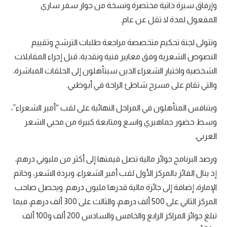
وإرفاق سيرة ذاتية مختصرة ونسخة من جواز سفر ساري
المفعول لمدة لا تقل عن عام.
وتتولى لجنة تحكيم متخصصة مراجعة طلبات الترشح وتقييم
النصوص الشعرية وفق معايير فنية ونقدية، قبل إجراء المقابلات
الشخصية واختيار الشعراء الذين سيتأهلون إلى الحلقات المباشرة،
والتي تقام على مسرح شاطئ الراحة في أبوظبي.
ويتنافس المتأهلون في المراحل النهائية على لقب “أمير الشعراء”،
وسط حضور جماهيري واسع ومتابعة كبيرة من محبي الشعر
العربي.
ورصد البرنامج جوائز مالية تصل قيمتها إلى أكثر من مليوني درهم،
إذ ينال الفائز بالمركز الأول لقب أمير الشعراء، وبردة الشعر، وخاتم
الإمارة، إضافة إلى جائزة مالية قدرها مليون درهم. ويحصل صاحب
المركز الثاني على 500 ألف درهم، والثالث على 300 ألف درهم، فيما
تبلغ جوائز المراكز الرابع والخامس والسادس 200 ألف و100 ألف