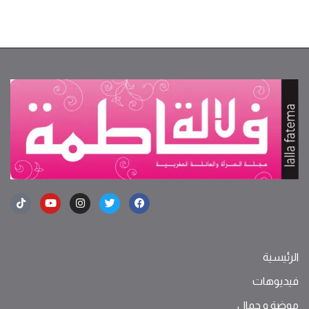
الرئيسية
فيديوهات
موضة ‫و‬ ‫‬‫جمال‬