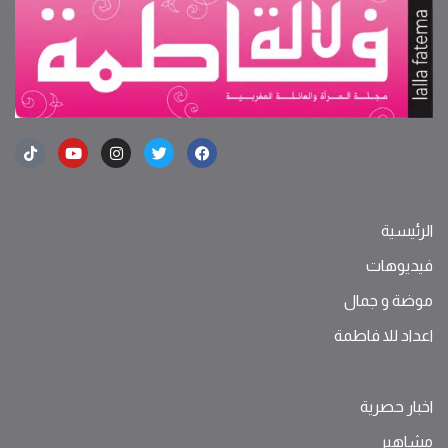
الرئيسية
فيديوهات
موضة ‫و‬ ‫‬‫جمال‬
اعداد للا فاطمة
اخبار حصرية
مشاهير