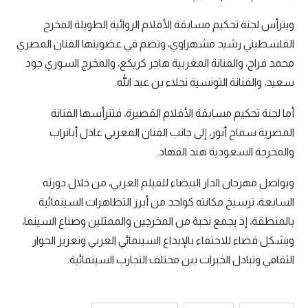
ويترأس لجنة تحكيم مسابقة الأفلام الروائية الطويلة المخرج
الفلسطيني رشيد مشهراوي، وتضم في عضويتها الفنان المصري
محمد فراج، والفنانة المغربية هاجر كريكع، والمخرج السوري جود
سعيد، والفنانة التونسية نجلاء بن عبد الله.
أما لجنة تحكيم مسابقة الأفلام القصيرة، فتترأسها الفنانة
المصرية سماح أنور، إلى جانب الفنان المغربي عادل أباتراب
والمخرجة السعودية هند الفهاد.
ويواصل مهرجان الدار البيضاء للفيلم العربي، من خلال دورته
السابعة، ترسيخ مكانته كواحد من أبرز التظاهرات السينمائية
بالمنطقة، إذ يجمع نخبة من المخرجين والممثلين وصناع السينما،
ويشكل فضاء للاحتفاء بالإبداع السينمائي العربي وتعزيز الحوار
الثقافي وتبادل الخبرات بين مختلف التجارب السينمائية.