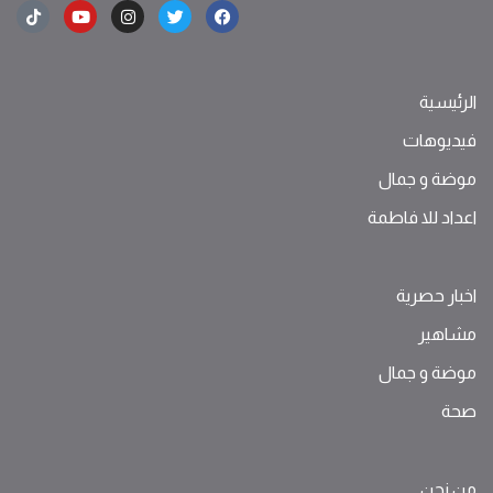
الرئيسية
فيديوهات
موضة ‫و‬ ‫‬‫جمال‬
اعداد للا فاطمة
اخبار حصرية
مشاهير
موضة ‫و‬ ‫‬‫جمال‬
صحة
من نحن