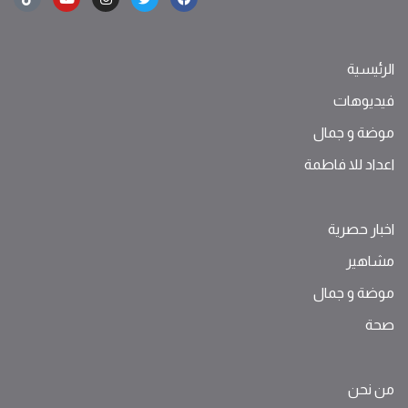
الرئيسية
فيديوهات
موضة ‫و‬ ‫‬‫جمال‬
اعداد للا فاطمة
اخبار حصرية
مشاهير
موضة ‫و‬ ‫‬‫جمال‬
صحة
من نحن