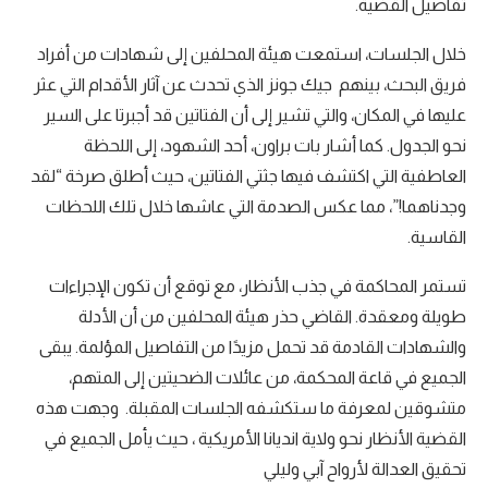
تفاصيل القضية.
خلال الجلسات، استمعت هيئة المحلفين إلى شهادات من أفراد
فريق البحث، بينهم جيك جونز الذي تحدث عن آثار الأقدام التي عثر
عليها في المكان، والتي تشير إلى أن الفتاتين قد أجبرتا على السير
نحو الجدول. كما أشار بات براون، أحد الشهود، إلى اللحظة
العاطفية التي اكتشف فيها جثتي الفتاتين، حيث أطلق صرخة “لقد
وجدناهما!”، مما عكس الصدمة التي عاشها خلال تلك اللحظات
القاسية.
تستمر المحاكمة في جذب الأنظار، مع توقع أن تكون الإجراءات
طويلة ومعقدة. القاضي حذر هيئة المحلفين من أن الأدلة
والشهادات القادمة قد تحمل مزيدًا من التفاصيل المؤلمة. يبقى
الجميع في قاعة المحكمة، من عائلات الضحيتين إلى المتهم،
متشوقين لمعرفة ما ستكشفه الجلسات المقبلة. وجهت هذه
القضية الأنظار نحو ولاية انديانا الأمريكية ، حيث يأمل الجميع في
تحقيق العدالة لأرواح آبي وليلي