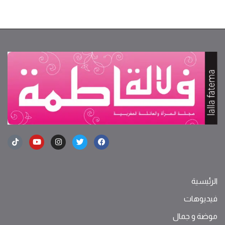
الرئيسية
فيديوهات
موضة ‫و‬ ‫‬‫جمال‬