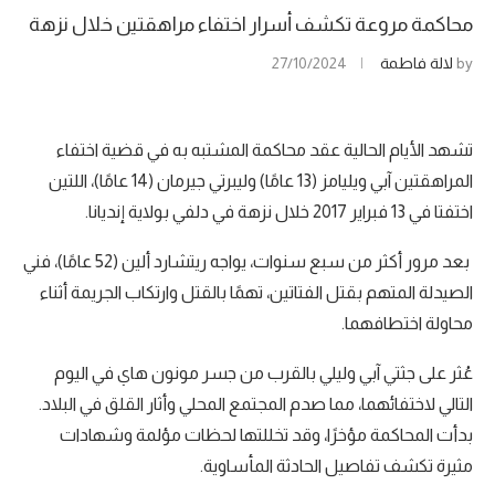
محاكمة مروعة تكشف أسرار اختفاء مراهقتين خلال نزهة
by
لالة فاطمة
27/10/2024
تشهد الأيام الحالية عقد محاكمة المشتبه به في قضية اختفاء
المراهقتين آبي ويليامز (13 عامًا) وليبرتي جيرمان (14 عامًا)، اللتين
اختفتا في 13 فبراير 2017 خلال نزهة في دلفي بولاية إنديانا.
بعد مرور أكثر من سبع سنوات، يواجه ريتشارد ألين (52 عامًا)، فني
الصيدلة المتهم بقتل الفتاتين، تهمًا بالقتل وارتكاب الجريمة أثناء
محاولة اختطافهما.
عُثر على جثتي آبي وليلي بالقرب من جسر مونون هاي في اليوم
التالي لاختفائهما، مما صدم المجتمع المحلي وأثار القلق في البلاد.
بدأت المحاكمة مؤخرًا، وقد تخللتها لحظات مؤلمة وشهادات
مثيرة تكشف تفاصيل الحادثة المأساوية.