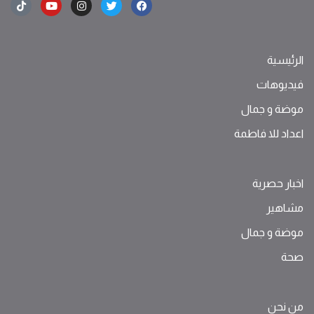
الرئيسية
فيديوهات
موضة ‫و‬ ‫‬‫جمال‬
اعداد للا فاطمة
اخبار حصرية
مشاهير
موضة ‫و‬ ‫‬‫جمال‬
صحة
من نحن