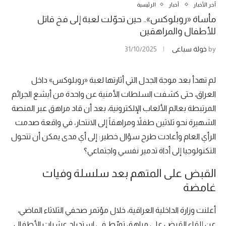
آخر الأخبار
أخبار
الرئيسية
مأساة «روبلوكس».. حين تحوّلت لعبة إلى فخ قاتل
للأطفال والمراهقين
by
خولة سباعي
31/10/2025
لم تهدأ بعد موجة الجدل التي أثارتها لعبة «روبلوكس» داخل
العراق، حتى كشفت السلطات الأمنية عن واحدة من أبشع الجرائم
المرتبطة بعالم الألعاب الإلكترونية، بعد أن قاد مراهق عبر المنصة
الشهيرة نحو ثلاثين طفلاً ومراهقاً إلى الانتحار، في واقعة صدمت
الرأي العام وأعادت طرح سؤال خطير: إلى أي مدى يمكن أن تتحول
التكنولوجيا إلى أداة تدمير نفسي واجتماعي؟
القبض على المتهم بعد سلسلة وفيات
غامضة
أعلنت وزارة الداخلية العراقية، خلال مؤتمر صحفي الثلاثاء الماضي،
عن إلقاء القبض على مراهق تورّط في استدراج عشرات الأطفال