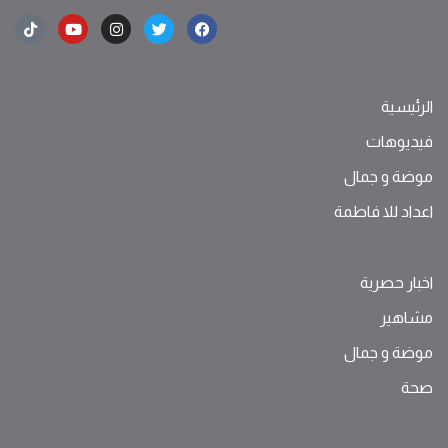
الرئيسية
فيديوهات
موضة ‫و‬ ‫‬‫جمال‬
اعداد للا فاطمة
اخبار حصرية
مشاهير
موضة ‫و‬ ‫‬‫جمال‬
صحة