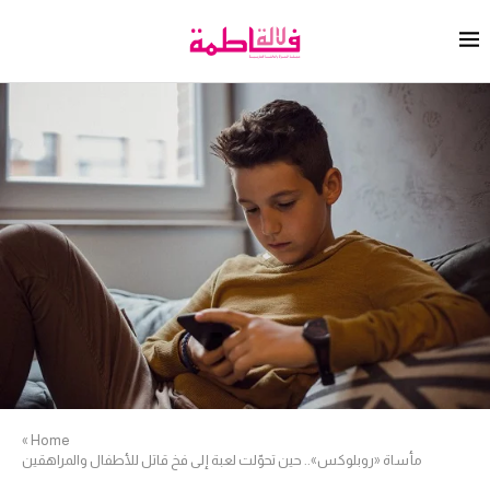
»
Home
مأساة «روبلوكس».. حين تحوّلت لعبة إلى فخ قاتل للأطفال والمراهقين