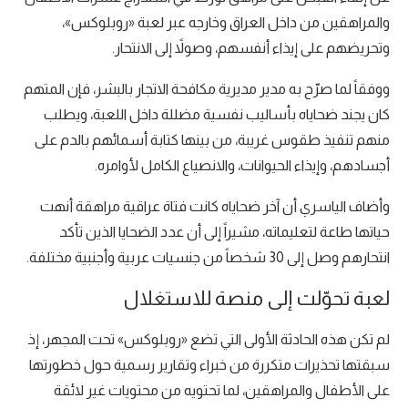
والمراهقين من داخل العراق وخارجه عبر لعبة «روبلوكس»،
وتحريضهم على إيذاء أنفسهم، وصولاً إلى الانتحار.
ووفقاً لما صرّح به مدير مديرية مكافحة الاتجار بالبشر، فإن المتهم
كان يجند ضحاياه بأساليب نفسية مضللة داخل اللعبة، ويطلب
منهم تنفيذ طقوس غريبة، من بينها كتابة أسمائهم بالدم على
أجسادهم، وإيذاء الحيوانات، والانصياع الكامل لأوامره.
وأضاف الياسري أن آخر ضحاياه كانت فتاة عراقية مراهقة أنهت
حياتها طاعة لتعليماته، مشيراً إلى أن عدد الضحايا الذين تأكد
انتحارهم وصل إلى 30 شخصاً من جنسيات عربية وأجنبية مختلفة.
لعبة تحوّلت إلى منصة للاستغلال
لم تكن هذه الحادثة الأولى التي تضع «روبلوكس» تحت المجهر، إذ
سبقتها تحذيرات متكررة من خبراء وتقارير رسمية حول خطورتها
على الأطفال والمراهقين، لما تحتويه من محتويات غير لائقة