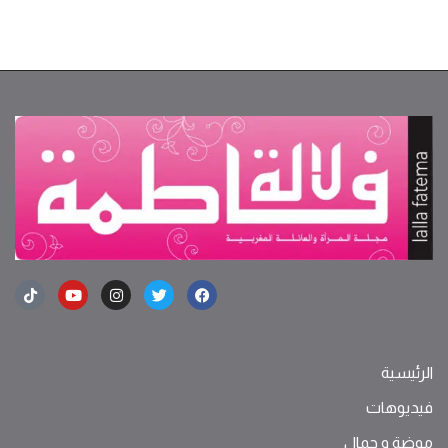
الرئيسية
فيديوهات
موضة ‫و‬ ‫‬‫جمال‬