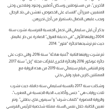
الآخرين”، من مستوطنين وسكان أصليين وجنود وفلاحين، وحتى
المنفيين، مبرزا أن “النساء، على الخصوص، تعشن في بلد الرجال
ويجب عليهن النضال باستمرار من أجل تحررهن .
يذكر أن ليلى سليماني،التي تحمل الجنسية الفرنسية، نشرت سنة
2004 روايتها الأولى “في حديقة الغول” الصادرة عن دار غاليمار،
حيث تم ترشيحها لجائزة “فلور” .2014.
ثم نشرت روايتها الثانية “أغنية هادئة” سنة 2016، والتي حازت على
جائزة غونكور 2016 والجائزة الكبرى لقارئات مجلة “إيل” سنة 2017.
وتم اقتباس فيلم سينمائي سنة 2019 من هذه الرواية مع
الممثلتين كارين فيارد وليلى بختي.
وشكلت سنة 2017 بالنسبة لسليماني سنة حافلة، حيث نشرت
ثلاث روايات هي ” جنس وأكاذيب، الحياة الجنسية في المغرب”،
والرواية المصورة “كلمات شرف” و”سيمون فاي، بطلتي”. وتم
تعيين الكاتبة، خلال نفس السنة، ممثلة شخصية للرئيس الفرنسي