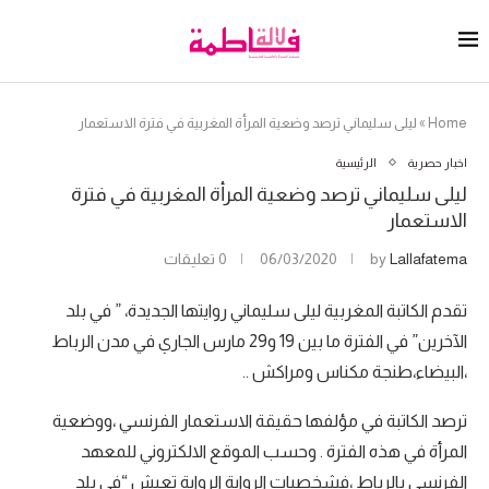
Home
»
ليلى سليماني ترصد وضعية المرأة المغربية في فترة الاستعمار
اخبار حصرية
الرئيسية
ليلى سليماني ترصد وضعية المرأة المغربية في فترة
الاستعمار
Lallafatema
by
06/03/2020
0 تعليقات
تقدم الكاتبة المغربية ليلى سليماني روايتها الجديدة، ” في بلد
الآخرين” في الفترة ما بين 19 و29 مارس الجاري في مدن الرباط
،البيضاء،طنجة مكناس ومراكش ..
ترصد الكاتبة في مؤلفها حقيقة الاستعمار الفرنسي ،ووضعية
المرأة في هذه الفترة . وحسب الموقع الالكتروني للمعهد
الفرنسي بالرباط ،فشخصيات الرواية الرواية تعيش “في بلد