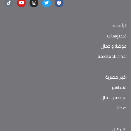
الرئيسية
فيديوهات
موضة ‫و‬ ‫‬‫جمال‬
اعداد للا فاطمة
اخبار حصرية
مشاهير
موضة ‫و‬ ‫‬‫جمال‬
صحة
من نحن