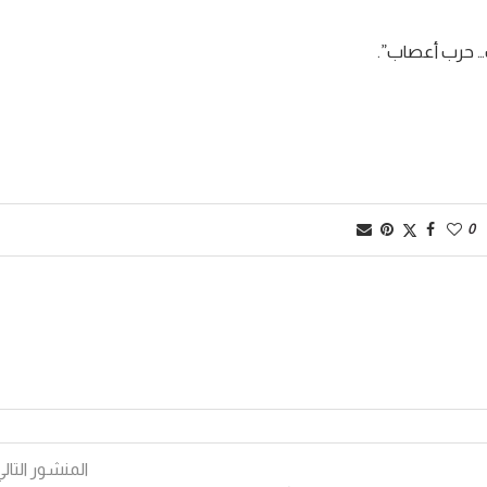
ك… حرب أعصاب”.
0
المنشور التالي