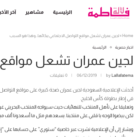
الرئيسية
مشاهير
آخر الأخب
Home
»
لجين عمران تشعل مواقع التواصل الاجتماعي ببكائها…وهذا هو السبب
اخبار حصرية
الرئيسية
لجين عمران تشعل مواقع ا
Lallafatema
by
06/12/2019
0 تعليقات
أحدثت الإعلامية السعودية لجين عمران ضجة كبيرة على مواقع التواصل
في إطار بطولة كأس الخليج.
وتعليقا على تأهل المنتخب للنهائيات حيث سيواجه المنتخب البحريني 
لكن بيضوا الوجه يا قلبي على منتخبنا. يسعدهم مثل ما أسعدونا ألف مب
ويشار إلى أن الإعلامية نشرت عبر خاصية “ستوري” على حسابها على “إ