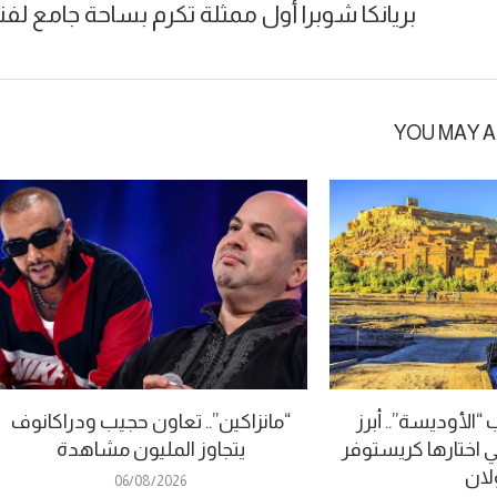
بريانكا شوبرا أول ممثلة تكرم بساحة جامع لفنا
YOU MAY A
الأوديسة”.. أبرز
“مانزاكين”.. تعاون حجيب ودراكانوف
ي اختارها كريستوفر
يتجاوز المليون مشاهدة
لان
06/08/2026