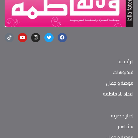
الرئيسية
فيديوهات
موضة ‫و‬ ‫‬‫جمال‬
اعداد للا فاطمة
اخبار حصرية
مشاهير
موضة ‫و‬ ‫‬‫جمال‬