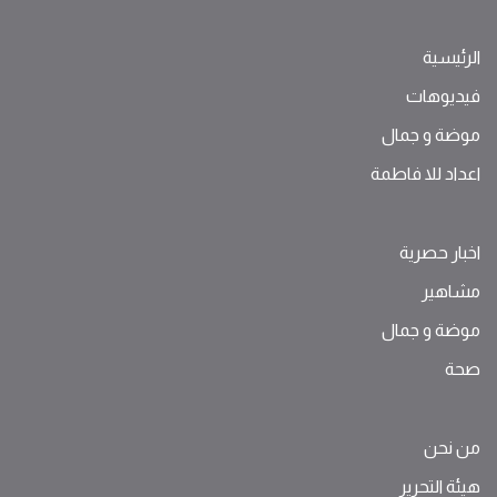
الرئيسية
فيديوهات
موضة ‫و‬ ‫‬‫جمال‬
اعداد للا فاطمة
اخبار حصرية
مشاهير
موضة ‫و‬ ‫‬‫جمال‬
صحة
من نحن
هيئة التحرير