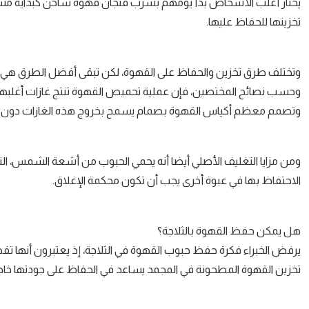
يختار أغلب الأشخاص بدأ يومهم بشرب فنجان قهوة ساخن كبداية مشر
تخزينها للحفاظ عليها.
وتختلف طرق تخزين والحفاظ على القهوة، لكن تبقى أفضل الطرق هي إبق
وحسب نصائح المختصين، فإن عملية تحميص القهوة تنتج غازات أغلبها ثا
وتصمم معظم أكياس القهوة بصمام يسمح بخروج هذه الغازات دون ال
ومن مزايا التغليف الأصلي أيضا أنه يحمي الحبوب من أشعة الشمس، التي
الاحتفاظ بها في عبوة أخرى يجب أن تكون محكمة الإغلاق.
هل يمكن حفظ القهوة بالثلاجة؟
يرفض الخبراء فكرة حفظ حبوب القهوة في الثلاجة، إذ يعتبرون أنها ت
تخزين القهوة المطحونة في المجمد يساعد في الحفاظ على جودتها خاصة