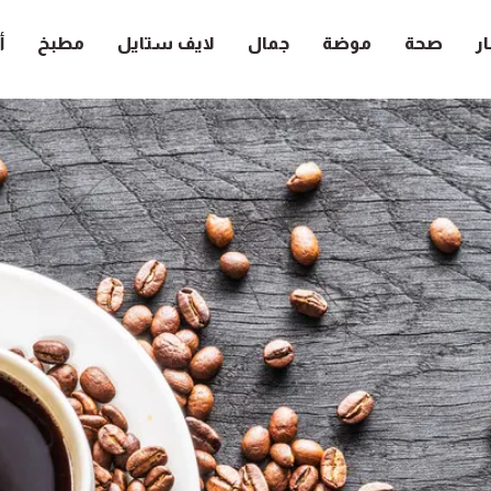
ار
صحة
موضة
جمال
لايف ستايل
مطبخ
أ