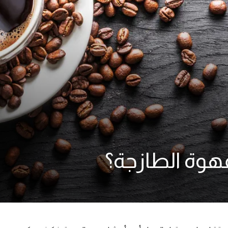
هوة الطازجة؟