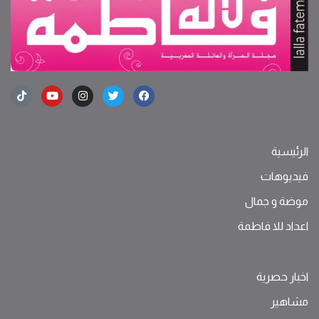
الرئيسية
فيديوهات
موضة ‫و‬ ‫‬‫جمال‬
اعداد للا فاطمة
اخبار حصرية
مشاهير