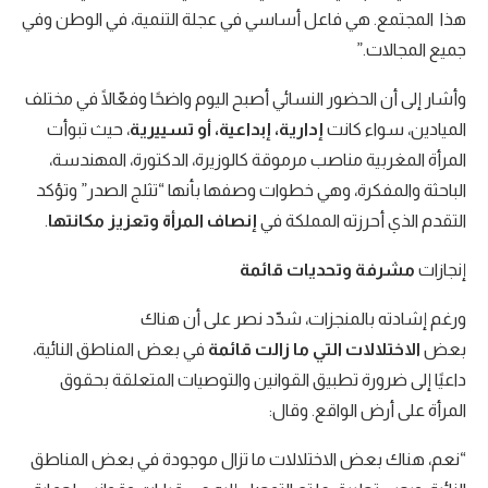
هذا المجتمع. هي فاعل أساسي في عجلة التنمية، في الوطن وفي
جميع المجالات.”
وأشار إلى أن الحضور النسائي أصبح اليوم واضحًا وفعّالًا في مختلف
الميادين، سواء كانت
إدارية، إبداعية، أو تسييرية
، حيث تبوأت
المرأة المغربية مناصب مرموقة كالوزيرة، الدكتورة، المهندسة،
الباحثة والمفكرة، وهي خطوات وصفها بأنها “تثلج الصدر” وتؤكد
التقدم الذي أحرزته المملكة في
إنصاف المرأة وتعزيز مكانتها
.
إنجازات
مشرفة وتحديات قائمة
ورغم إشادته بالمنجزات، شدّد نصر على أن هناك
بعض
الاختلالات التي ما زالت قائمة
في بعض المناطق النائية،
داعيًا إلى ضرورة تطبيق القوانين والتوصيات المتعلقة بحقوق
المرأة على أرض الواقع. وقال:
“نعم، هناك بعض الاختلالات ما تزال موجودة في بعض المناطق