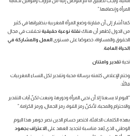
النائية، ويجب تطبيق ما تم التوصل إليه من قرارات وقوانين لحماية
المرأة وإنصافها.”
كما أشار إلى أن مقارنة وضع المرأة المغربية بنظيراتها في كثير
من الدول يُظهر أن هناك
نقلة نوعية حقيقية
تحققت في مجال
الحقوق والمساواة، خصوصًا على مستوى
العمل والمشاركة في
الحياة العامة
.
تحية
تقدير وامتنان
وختم الإعلامي كلمته برسالة محبة وتقدير لكل النساء المغربيات
قائلاً:
“اليوم لا يسعنا إلا أن نحيي المرأة ودورها، ونبعث لكنّ آيات التقدير
والاحترام والمحبة، لأنكنّ رمز القوة، رمز الجمال، ورمز الكرامة.”
بهذه الكلمات الدافئة، اختصر حسام الدين نصر جوهر هذا اليوم
الوطني، الذي يُعد مناسبة لتجديد العهد على
الاعتراف بجهود