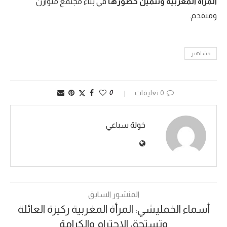
المرأة المغربية وتثمين حضورها
في بناء مجتمع متوازن
ومتقدم.
مشاهير
0 تعليقات
0
خولة سباعي
المنشور السابق
أسماء الخمليشي: المرأة المغربية ركيزة العائلة
وتستحق الاحترام والكرامة