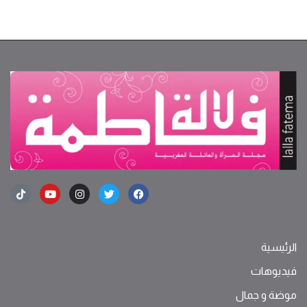
الرئيسية
فيديوهات
موضة ‫و‬ ‫‬‫جمال‬