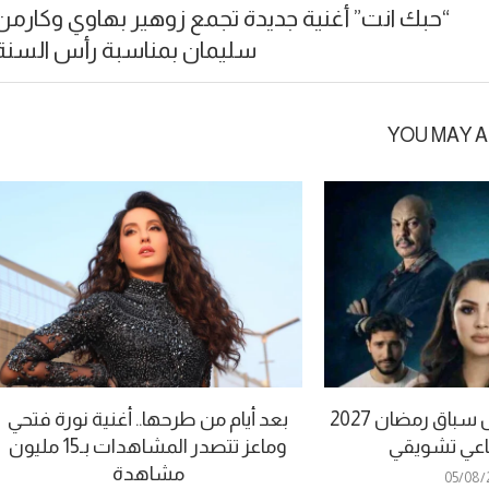
“حبك انت” أغنية جديدة تجمع زوهير بهاوي وكارمن
سليمان بمناسبة رأس السنة
YOU MAY A
“بيض وكحل” يدخل سباق رمضان 2027
بعد أيام من طرحها.. أغنية نورة فتحي
اعي تشويقي
وماعز تتصدر المشاهدات بـ15 مليون
مشاهدة
05/08/