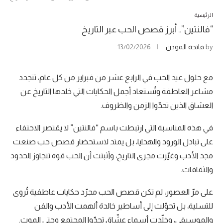
الرئيسية
“فالنتين”.. أبرز قصص الحب عبر التاريخ
by
فاتحة المودن
13/02/2026
مع حلول عيد الحب في الرابع عشر من فبراير من كل عام، تتجدد
مشاعر العاطفة وتُستعاد أجمل الحكايات التي خلدها التاريخ عن
العشاق الذين تحدّوا الزمن والظروف.
في هذه المناسبة التي ارتبطت باسم “فالنتين” لا يقتصر الاحتفاء
على تبادل الورود والهدايا، بل يمتد لاستحضار قصص حب صنعت
مجد الأدب وغيّرت مجرى التاريخ، وأثبتت أن الحب قوة تتجاوز الحدود
والثقافات.
على مرّ العصور، لم تكن قصص الحب مجرّد حكايات عاطفية تُروى
للتسلية، بل تحوّلت إلى أساطير خالدة ألهمت الأدب والفن
والموسيقى، وخلّدت أسماء عشّاق تحدّوا المجتمع وحتى الموت.