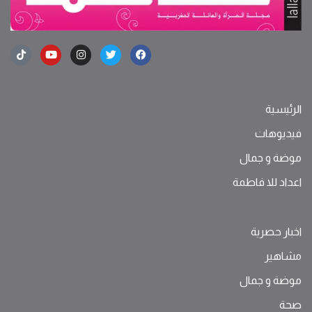
الرئيسية
فيديوهات
موضة ‫و‬ ‫‬‫جمال‬
اعداد للا فاطمة
اخبار حصرية
مشاهير
موضة ‫و‬ ‫‬‫جمال‬
صحة