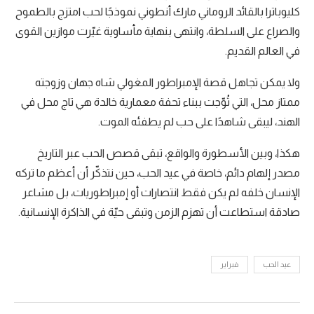
كليوباترا بالقائد الروماني مارك أنطوني نموذجًا لحب امتزج بالطموح
والصراع على السلطة، وانتهى بنهاية مأساوية غيّرت موازين القوى
في العالم القديم.
ولا يمكن تجاهل قصة الإمبراطور المغولي شاه جهان وزوجته
ممتاز محل، التي تُوّجت ببناء تحفة معمارية خالدة هي تاج محل في
الهند، ليبقى شاهدًا على حب لم يطفئه الموت.
هكذا، وبين الأسطورة والواقع، تبقى قصص الحب عبر التاريخ
مصدر إلهام دائم، خاصة في عيد الحب، حين نتذكّر أن أعظم ما تركه
الإنسان خلفه لم يكن فقط انتصارات أو إمبراطوريات، بل مشاعر
صادقة استطاعت أن تهزم الزمن وتبقى حيّة في الذاكرة الإنسانية.
عيد الحب
فبراير