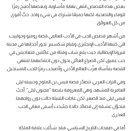
بعض هذه القصص انتهى نهاية مأساوية، وبعضها أصبح رمزًا
للوفاء والتضحية، لكنها جميعًا تشترك في شيء واحد: حبٌّ أقوى
من كل العوائق.
من أشهر قصص الحب في الأدب العالمي قصة روميو وجولييت،
التي كتبها الأديب الإنجليزي ويليام شكسبير. تدور أحداثها في مدينة
فيرونا الإيطالية، حيث يقع شاب وفتاة من عائلتين متعاديتين في
حب عميق، لكن الصراع العائلي يحول دون اجتماعهما، لتنتهي
القصة بمأساة هزّت العالم الأدبي، وأصبحت رمزًا للحب المستحيل.
وفي التراث العربي، تتصدّر قصة قيس بن الملوح وحبيبته ليلى
العامرية المشهد، وهي المعروفة بقصة “مجنون ليلى”. أحبّ
قيس ليلى منذ الصغر، لكن عادات القبيلة حالت دون زواجهما،
فتحوّل عشقه إلى قصائد خالدة جسّدت أسمى معاني الحب
العذري.
أما في صفحات التاريخ السياسي، فقد شكّلت علاقة الملكة