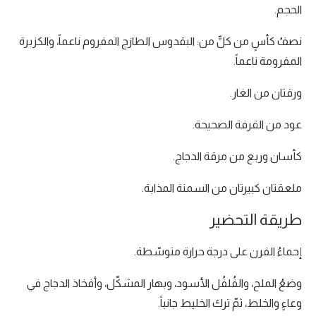
الحجم.
نصفُ كأسٍ من كلٍّ من: البقدوس الطازج المفروم ناعماً، والكزبرة
المفرومة ناعماً.
ورقتان من الغار.
عود من القرفة الصحيحة.
كأسان وربع من مرقة الدجاج.
ملعقتان كبيرتان من السمنة المذابة.
طريقة التحضير
إحماءُ الفرن على درجة حرارة متوسّطة.
وضعُ الملح، والفُلفُل الأسود، وبهار المشكّل، وأفخاذ الدجاج في
وعاءٍ والخلط، ثمّ ترك الخليط جانباً.