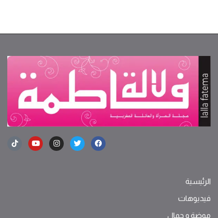
الرئيسية
فيديوهات
موضة ‫و‬ ‫‬‫جمال‬