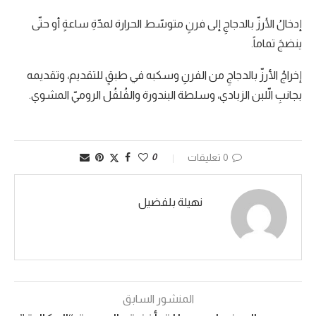
إدخالُ الأرزّ بالدجاجِ إلى فرنٍ متوسّط الحرارة لمدّةِ ساعةٍ أو حتّى
ينضجَ تماماً.
إخراجُ الأرزّ بالدجاجِ من الفرنِ وسكبه في طبقٍ للتقديم، وتقديمه
بجانبِ الّلبن الزبادي، وسلطة البندورة والفُلفُل الروميّ المشوي.
0 تعليقات
0
نهيلة بلفضيل
المنشور السابق