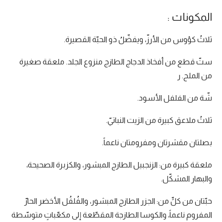
المكونات :
ثلاثُ كؤوس من الأرزّ، ويفضّلُ ذو الحبّة القصيرة.
ستّ قطع من أفخاذ الدجاج الطازج منزوع الجلد. ملعقة صغيرة
من الملح. ر
شّة من الفلفل الأسود.
ثلاثُ ملاعق كبيرة من الزيت النباتيّ.
بصلتان مقشرتان ومفرومتان ناعماً.
ملعقة كبيرة من: الزنجبيل الطازج المبشور، والكزبرة الصحيحة،
والبهار المشكّل.
حبّتان من كلٍّ من: الجزر الطازج المبشور، والفُلفُل الأخضر الحارّ
المفروم ناعماً، والكوسا الطازجة المقطّعة إلى مكعّباتٍ متوسّطة