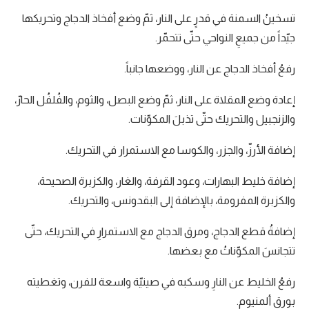
تسخينُ السمنة في قدرٍ على النار، ثمّ وضع أفخاذ الدجاج وتحريكها
جيّداً من جميعِ النواحي حتّى تتحمّر.
رفعُ أفخاذ الدجاج عن النار، ووضعها جانباً.
إعادة وضع المقلاة على النار، ثمّ وضع البصل، والثوم، والفُلفُل الحارّ،
والزنجبيل والتحريك حتّى تذبلَ المكوّنات.
إضافة الأرزّ، والجزر، والكوسا مع الاستمرار في التحريك.
إضافة خليط البهارات، وعود القرفة، والغار، والكزبرة الصحيحة،
والكزبرة المفرومة، بالإضافة إلى البقدونس، والتحريك.
إضافةُ قطع الدجاج، ومرق الدجاج مع الاستمرارِ في التحريك، حتّى
تتجانسَ المكوّناتُ مع بعضها.
رفعُ الخليط عن النارِ وسكبه في صينيّة واسعة للفرن، وتغطيته
بورق ألمنيوم.