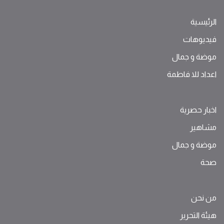
الرئيسية
فيديوهات
موضة ‫و‬ ‫‬‫جمال‬
اعداد للا فاطمة
اخبار حصرية
مشاهير
موضة ‫و‬ ‫‬‫جمال‬
صحة
من نحن
هيئة التحرير