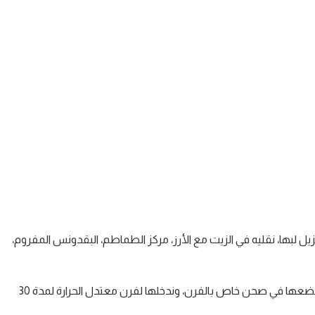
ل لبها، نقليه في الزيت مع الأرز، مركز الطماطم، البقدونس المفروم،
في نهاية الطهي نضيف الطون، نخلط جيدا، نملئ حبات القرع بالخليط، نضعها في صحن خاص بالفرن، وندخلها لفرن معتدل الحرارة لمدة 30