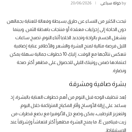
by
خولة سباعي
20/06/2026
تبحث الكثير من النساء عن طرق بسيطة وفعالة للعناية بجمالهن
دون الحاجة إلى إجراءات معقدة أو منتجات باهظة الثمن. وبينما
ينشغل الجسم بالراحة وتجديد الخلايا أثناء النوم، تصبح ساعات
الليل فرصة مثالية لمنح البشرة والشعر والأظافر عناية إضافية
تنعكس نتائجها مع الوقت. إليكِ 10 خطوات جمالية سهلة يمكن
اعتمادها ضمن روتينك الليلي للحصول على مظهر أكثر صحة
ونضارة.
بشرة صافية ومشرقة
يُعد تنظيف الوجه قبل النوم من أهم خطوات العناية بالبشرة، إذ
يساعد على إزالة الأوساخ وآثار المكياج المتراكمة خلال اليوم.
ولتعزيز الترطيب، يمكن وضع جل الألوفيرا مع بضع قطرات من
زيت فيتامين E، ما يمنح البشرة مظهراً أكثر انتعاشاً وإشراقاً عند
الاستيقاظ.