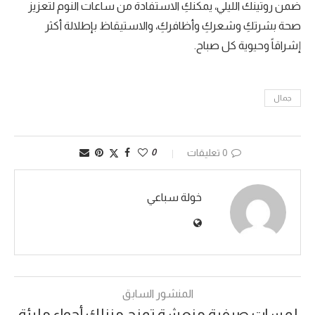
ضمن روتينك الليلي، يمكنكِ الاستفادة من ساعات النوم لتعزيز
صحة بشرتكِ وشعركِ وأظافركِ، والاستيقاظ بإطلالة أكثر
إشراقاً وحيوية كل صباح.
جمال
0 تعليقات
0
خولة سباعي
المنشور السابق
لمسات صيفية منعشة تمنح منزلك أجواء مليئة