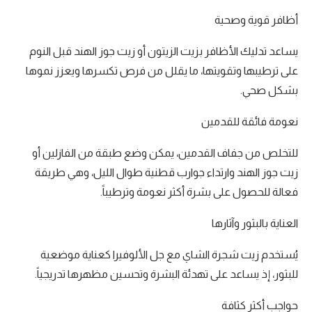
أظافر قوية وصحية
يساعد تدليك الأظافر بزيت الزيتون أو زيت جوز الهند قبل النوم
على ترطيبها وتقويتها، ما يقلل من فرص تكسرها ويعزز نموها
بشكل صحي.
نعومة فائقة للقدمين
للتخلص من جفاف القدمين، يمكن وضع طبقة من الفازلين أو
زيت جوز الهند وارتداء جوارب قطنية طوال الليل، وهي طريقة
فعالة للحصول على بشرة أكثر نعومة وترطيباً.
العناية بالبثور وآثارها
يُستخدم زيت شجرة الشاي مع جل الألوفيرا كعناية موضعية
للبثور، إذ يساعد على تهدئة البشرة وتحسين مظهرها تدريجياً.
حواجب أكثر كثافة