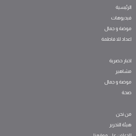
الرئيسية
فيديوهات
موضة ‫و‬ ‫‬‫جمال‬
اعداد للا فاطمة
اخبار حصرية
مشاهير
موضة ‫و‬ ‫‬‫جمال‬
صحة
من نحن
هيئة التحرير
للإعلان على موقعنا