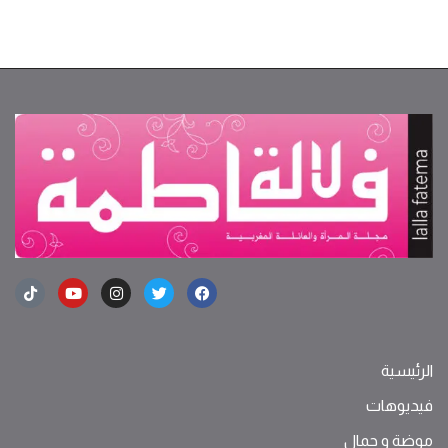
الرئيسية
فيديوهات
موضة ‫و‬ ‫‬‫جمال‬