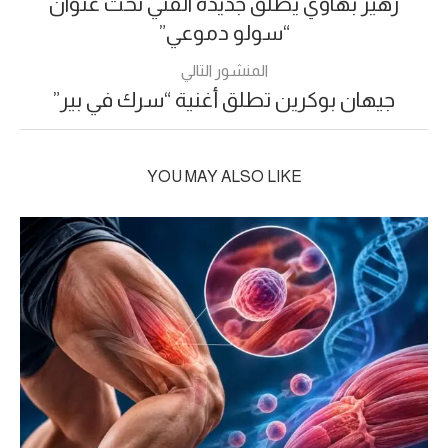
زهير بهاوي يطلق جديده الفني تحت عنوان
“سولو دموعي”
المنشور التالي
جيهان بوكرين تطلق أغنية “سرك في بير”
YOU MAY ALSO LIKE