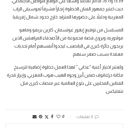
13:39 و15:11، ما أثار تفاعلاً واسعاً على مواقع التواصل الاجتماعي،
حيث اعتبر جمهور الفنان الخطوة إنجازاً مشرفاً لموسيقى الراب
المغربية ودليلاً على حضورها المتزايد خارج حدود شمال إفريقيا.
المسلسل من توقيع إيغور غوتسمان، كارين بريفو وماهو
مولاوريه، ويروي قصة مجموعة من الأصدقاء المراهقين الذين
يربحون جائزة كبرى في اليانصيب، ليجدوا أنفسهم أمام تحديات
معقدة بسبب صغر سنهم.
ويُعتبر اختيار أغنية “عذابي ” لهذا العمل خطوة إضافية لترسيخ
مكانة دراغانوف ضمن أبرز وجوه الهيب هوب المغربي، وإبراز قدرة
الفنانين المحليين على بلوغ العالمية عبر منصات كبرى مثل
نتفليكس.
0 تعليقات
0