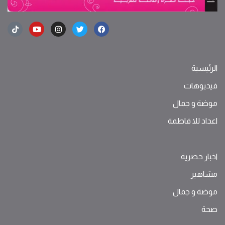
الرئيسية
فيديوهات
موضة ‫و‬ ‫‬‫جمال‬
اعداد للا فاطمة
اخبار حصرية
مشاهير
موضة ‫و‬ ‫‬‫جمال‬
صحة