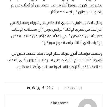
ببفيروس كورونا ،توفوا أكثر من غير المصابين ،أو أولئك من لم
يتطور السرطان في اجسامهم أكثر .
وقال الدكتور طوني شويري ،اختصاصي في الاورام ومشارك في
الدراسة في تصريح لوكالة “فرانس برس “إن معدلات الوفيات
خلال ثلاثين يوما ،كان 13 في المائة ،وهو أكثر من ضعف معدل
الوفيات الذي أعلنته جامعة جونز هوبكنز “.
وحسب دراسات أخرى ،يزداد خطر الوفاة بعد الاصابة بفيروس
كورونا ،عند الشرائح التالية :مرضى السرطان ، امراض اخرى تضعف
المناعة ،الذكور أكثر من النساء ،والمسنين ،وأيضا المدخنين.
0 تعليقات
0
lallafatema