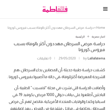
Home
»
دراسة :مرضى السرطان مهددون أكثر بالوفاة بسبب فيروس كورونا
اخبار حصرية
الرئيسية
دراسة :مرضى السرطان مهددون أكثر بالوفاة بسبب
فيروس كورونا
Lallafatema
by
29/05/2020
0 تعليقات
كشفت دراسة طبية حديثة ،أن المصابين بداء السرطان ،هم
الشريحة المعرضة أكثرللوفاة ،في حالة ما أصيبوا بفيروس كورونا .
وأضافت الدراسة التي نشرت في مجلة “لانسيت ” الطبية ،أن
الباحثين أطلعوا على بيانات حوالي 1000 مريض بكوفيد 19 ،في
اسبانيا وكندا والولايات المتحدة الأمريكية ،فاتضح لهم ،أن مرضى
السرطان وخاصة في مراحل متقدمة من المرض ،بعد اصابتهم