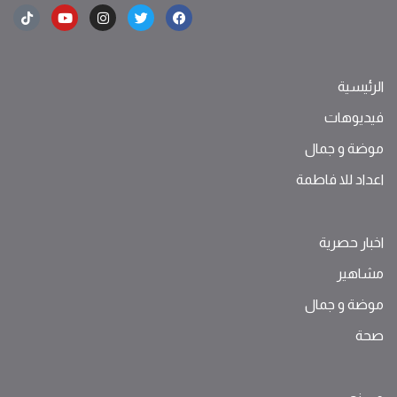
الرئيسية
فيديوهات
موضة ‫و‬ ‫‬‫جمال‬
اعداد للا فاطمة
اخبار حصرية
مشاهير
موضة ‫و‬ ‫‬‫جمال‬
صحة