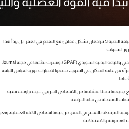
 فيه القوة العضلية واللياقة
عاما أن القوة العضلية واللياقة البدنية لا تتراجعان بشكل مفاجئ مع التقدم في العمر، بل يبدأ هذا
وأجرى الدراسة باحثون من معهد كارولينسكا ضمن مشروع النشاط البدني واللياقة البدنية السويدي (SPAF)، ونشرت نتائجها في مجلة Journal
of Cachexia, Sarcopeni. وشملت الدراسة 427 رجلا وامرأة من عامة السكان في السويد، خضعوا لاختبارات دورية لقياس اللياقة
تتبع جميعها نمطا متشابها من الانخفاض التدريجي، حيث تراوحت نسبة
جية المرتبطة بالتقدم في العمر، من بينها انخفاض الكتلة العضلية، وتغير
 الهرمونية والاستقلابية.