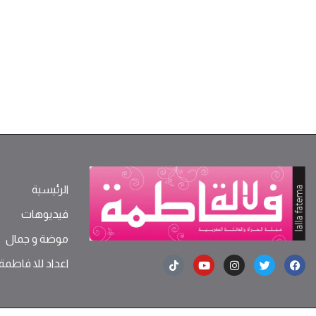
الرئيسية
فيديوهات
موضة ‫و‬ ‫‬‫جمال‬
اعداد للا فاطمة