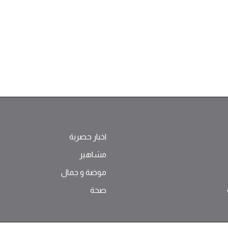
اخبار حصرية
مشاهير
موضة ‫و‬ ‫‬‫جمال‬
صحة