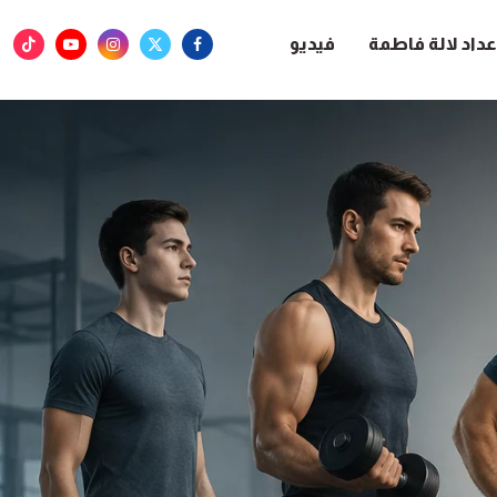
عداد لالة فاطمة
فيديو