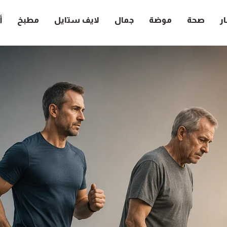
ار
صحة
موضة
جمال
لايف ستايل
مطبخ
أ