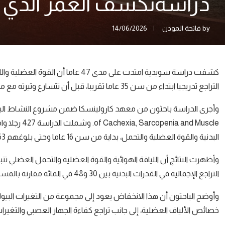
دراسةتكشف العمر الذي تبدأ
by
فاتحة المودن
14/06/2026
كشفت دراسة سويدية امتدت على مدى 47 
التراجع تدريجيا ابتداء من سن 35 عاما تقريبا، قبل أن تتسارع وتيرته مع مرور السنوات.
a and Muscle
البدنية والقوة العضلية والتحمل، بداية من سن 16 عاما وحتى بلوغهم 63 عاما.
وأظهرت النتائج أن اللياقة الهوائية والقوة العضلية والتحمل العضلي 
التراجع الإجمالية في القدرات البدنية بين 30 و48 في المائة مقارنة بالمستويات المسجلة في بداية الدراسة.
وأوضح الباحثون أن هذا الانخفاض يعود إلى مجموعة من التغيرات البيولو
خصائص الألياف العضلية، إلى جانب تراجع كفاءة الجهاز العصبي والتغيرات