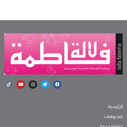
الرئيسية
فيديوهات
موضة ‫و‬ ‫‬‫جمال‬