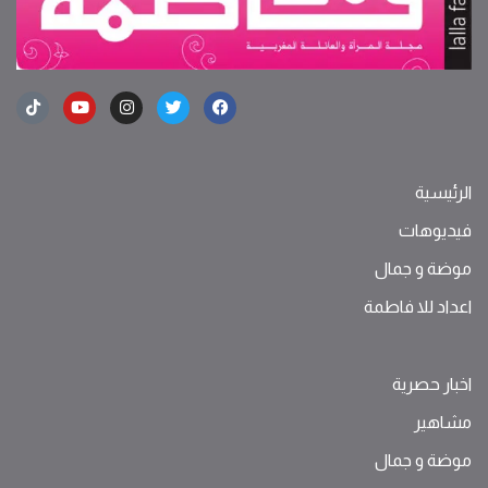
الرئيسية
فيديوهات
موضة ‫و‬ ‫‬‫جمال‬
اعداد للا فاطمة
اخبار حصرية
مشاهير
موضة ‫و‬ ‫‬‫جمال‬