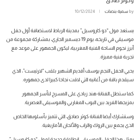
وكوثر صادق
by
سمية بنصات
10/12/2024
يستعد مول “دو كاروسيل” بمدينة الرباط لاستضافة أول حفل
موسيقي في تاريخه، يوم 19 ديسمبر الجاري، بمشاركة مجموعة من
أبرز نجوم الساحة الفنية المغربية، ليكون الجمهور على موعد مع
تجربة فنية مميزة.
يحيي الحفل النجم يوسف أقديم الشهير بلقب “لارتيست”، الذي
سيقدم باقة من أغانيه التي لاقت نجاحا كبيرا لدى جمهوره.
كما ستطل الفنانة هند زيادي على المسرح لتأسر الجمهور
بمزيجها الفريد بين البوب المغاربي والموسيقى العصرية.
وستشارك أيضا الفنانة كوثر صادق، التي تتميز بأسلوبها الخاص
الذي يجمع بين الروك والراب والألحان الأمازيغية.
يمثل هذا الحفل الموسيقي انطلاقة جديدة لمول “دو كاروسيل”،