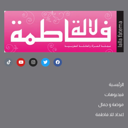
الرئيسية
فيديوهات
موضة ‫و‬ ‫‬‫جمال‬
اعداد للا فاطمة