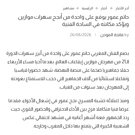
آخر الأخبار
أخبار
الرئيسية
مشاهير
حاتم عمور يوقع على واحدة من أنجح سهرات موازين
ويؤكد مكانته في الساحة الفنية
by
فاتحة المودن
26/06/2026
بصم الفنان المغربي حاتم عمور على واحدة من أبرز سهرات الدورة
الـ21 من مهرجان موازين إيقاعات العالم، بعدما أحيا مساء الأربعاء
حفلا جماهيريا ضخما على منصة النهضة، شهد حضورا قياسيا
وتفاعلا استثنائيا من آلاف الجماهير التي حجت للاستمتاع بعودته
إلى المهرجان بعد سنوات من الغياب.
ومنذ اعتلائه خشبة المسرح، نجح عمور في إشعال الأجواء، مقدما
عرضا فنيا متكاملا مزج بين الأداء الاحترافي والحضور القوي، حيث
ردد الجمهور معه أشهر أغانيه في مشهد احتفالي عكس
الشعبية الكبيرة التي يتمتع بها داخل المغرب وخارجه.