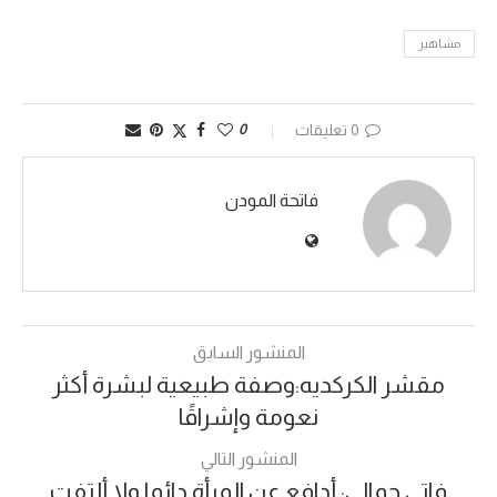
مشاهير
0 تعليقات
0
فاتحة المودن
المنشور السابق
مقشر الكركديه:وصفة طبيعية لبشرة أكثر
نعومة وإشراقًا
المنشور التالي
فاتي جمالي: أدافع عن المرأة دائما ولا ألتفت