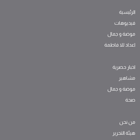
الرئيسية
فيديوهات
موضة ‫و‬ ‫‬‫جمال‬
اعداد للا فاطمة
اخبار حصرية
مشاهير
موضة ‫و‬ ‫‬‫جمال‬
صحة
من نحن
هيئة التحرير