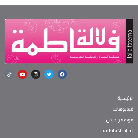
الرئيسية
فيديوهات
موضة ‫و‬ ‫‬‫جمال‬
اعداد للا فاطمة