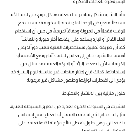
البشرة:مرآة للعادات المتكررة
تتأثر البشرة بشكل مباشر بما نفعله بها كل يوم، حتى لو بدا الأمر
بسيطاً. فتعريض الوجه للماء شديد السخونة قد يسبب مع
الوقت فقداناً في المرونة وجفافاً تدريجياً، في حين أن استخدام
الماء الفاتر أو البارد يساعد على إبقائها أكثر حيوية وانتعاشاً.
كما أن طريقة تطبيق مستحضرات العناية تلعب دوراً لا يقل
أهمية، فالبشرة تحتاج إلى تعامل لطيف أثناء وضع الأقنعة أو
الكريمات، لأن الضغط الزائد أو الحركة العنيفة قد تقلل من
استفادتها. كذلك فإن اختيار منتجات غير مناسبة لنوع البشرة قد
يؤدي إلى اضطراب توازنها وظهور مشاكل غير مرغوبة.
حلول منزلية بين الانتشار والاحتياط
انتشرت في السنوات الأخيرة العديد من الطرق البسيطة للعناية،
مثل استخدام الثلج لتخفيف الانتفاخ أو النعناع لمنح إحساس
بالانتعاش، وهي حلول تعطي نتائج مؤقتة لكنها تعتمد على
الاعتدال في استخدامها.