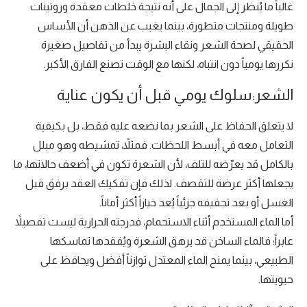
غالباً ما يُنظر إلى الجمال على أنه نتيجة خلطات معقدة وروتينات
طويلة ومنتجات متطورة، بينما يغيب عن الذهن أن الأساس
الحقيقي لصحة الشعر ونقاء البشرة يبدأ من تفاصيل صغيرة
نكررها يومياً دون انتباه، لكنها مع الوقت تصنع الفارق الأكبر.
الشعر:سلوك يومي قبل أن يكون عناية
لا يتعلق الحفاظ على الشعر بما نضعه عليه فقط، بل بكيفية
التعامل معه في أبسط اللحظات. فمثلاً، تمشيطه وهو مبلل
بالكامل قد يعرّضه للتلف، لأن الشعرة تكون في أضعف حالاتها، ما
يجعلها أكثر عرضة للتقصف. لذلك فإن تفكيك العقد برفق قبل
الغسل أو بعد تجفيفه جزئياً يُعد خياراً أكثر أماناً.
أما الماء المستخدم أثناء الاستحمام، فدرجته الحرارية ليست تفصيلاً
عابراً؛ فالماء الساخن قد يرهق الشعرة ويُفقدها تماسكها
الطبيعي، بينما يمنح الماء المعتدل توازناً أفضل ويحافظ على
حيويتها.