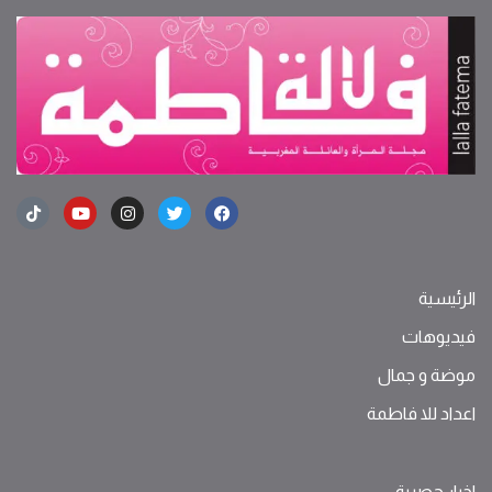
الرئيسية
فيديوهات
موضة ‫و‬ ‫‬‫جمال‬
اعداد للا فاطمة
اخبار حصرية