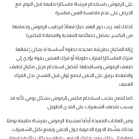
على الرموش باستخدام فرشاة ماسكارا نظيفة قبل النوم، مع
الحرص على عدم ملامسة العين مباشرة.
كذلك يُعد زيت جوز الهند خيارًا فعالًا لترطيب الرموش وحمايتها
من التكسر، بفضل خصائصه المغذية والمضادة للبكتيريا.
إزالة المكياج بطريقة صحيحة خطوة أساسية لا يمكن إغفالها.
فترك الماسكارا لفترات طويلة أو فرك العينين بقوة يؤدي إلى
ضعف الرموش وتساقطها. يُفضل استخدام مزيل مكياج لطيف،
والضغط برفق على الجفن لبضع ثوانٍ قبل المسح، بدل الفرك
العنيف.
كما يُنصح بتجنب استخدام مكبس الرموش بشكل يومي، لأنه قد
يسبب تقصف الشعيرات على المدى الطويل.
ومن العادات المفيدة أيضًا تمشيط الرموش بفرشاة نظيفة يوميًا،
فذلك ينشّط الدورة الدموية حول الجفن ويمنع تكتل الشعيرات.
إضافة إلى ذلك، يمنح تدليك الجفون بلطف بحركات دائرية خفيفة