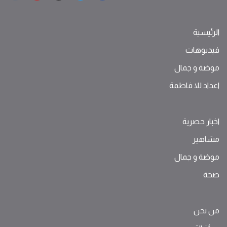
الرئيسية
فيديوهات
موضة ‫و‬ ‫‬‫جمال‬
اعداد للا فاطمة
اخبار حصرية
مشاهير
موضة ‫و‬ ‫‬‫جمال‬
صحة
من نحن