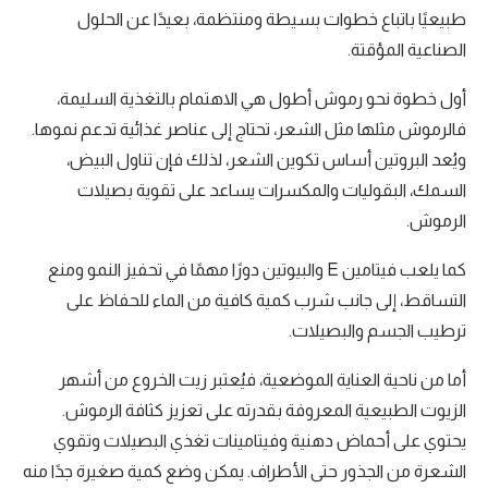
طبيعيًا باتباع خطوات بسيطة ومنتظمة، بعيدًا عن الحلول
الصناعية المؤقتة.
أول خطوة نحو رموش أطول هي الاهتمام بالتغذية السليمة،
فالرموش مثلها مثل الشعر، تحتاج إلى عناصر غذائية تدعم نموها.
ويُعد البروتين أساس تكوين الشعر، لذلك فإن تناول البيض،
السمك، البقوليات والمكسرات يساعد على تقوية بصيلات
الرموش.
كما يلعب فيتامين E والبيوتين دورًا مهمًا في تحفيز النمو ومنع
التساقط، إلى جانب شرب كمية كافية من الماء للحفاظ على
ترطيب الجسم والبصيلات.
أما من ناحية العناية الموضعية، فيُعتبر زيت الخروع من أشهر
الزيوت الطبيعية المعروفة بقدرته على تعزيز كثافة الرموش.
يحتوي على أحماض دهنية وفيتامينات تغذي البصيلات وتقوي
الشعرة من الجذور حتى الأطراف. يمكن وضع كمية صغيرة جدًا منه