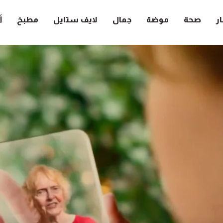
ار
صحة
موضة
جمال
لايف ستايل
مطبخ
أ