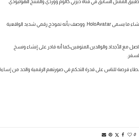
بيق الممثل السابق في قناة ديزني كالوم ووردي والمنتج الهوليودي
ويعمل التطبيق على مقطع قصير من فيدو وتسجيل صوتي بسيط لإنشاء ما يسمى HoloAvatar. ووصف بأنه نموذج رقمي شديد الواقعية
يبي على إعادة التواصل مع الأجداد والوالدين المتوفين،كما أنه قادر على إنشاء ونسخ
لسفر.
طاء فرصة للناس على قدرة التحكم في صورتهم الرقمية والحد من إساءة
0