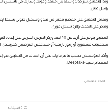
وبدأ التطبيق يثير جدلا واسعا بين منتقد ومؤيد. وشارك في تأسيس التط
راسل غايزر.
وقادر على التحدث والرد بشكل فوري.
التطبيق يتوفر على أزيد من 40 لغة، وركز العرض التجر
شخصيات مشهورة أو رموز تاريخية أو مساعدين افتراضيين كمرشدي ا
وأكد المؤسسان حسب ما تم تداوله، على أن الهدف من التطبيق هو إع
استخدام تقنية Deepfake.
الذكاء الاصطناعي
0 تعليقات