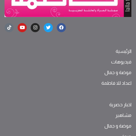
الرئيسية
فيديوهات
موضة ‫و‬ ‫‬‫جمال‬
اعداد للا فاطمة
اخبار حصرية
مشاهير
موضة ‫و‬ ‫‬‫جمال‬