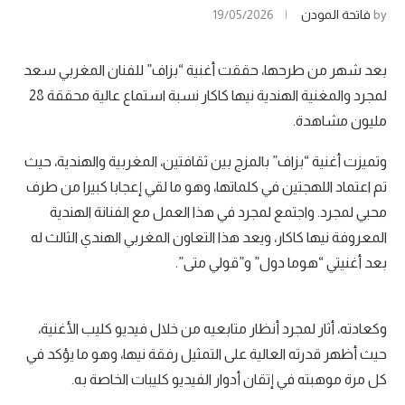
by
فاتحة المودن
19/05/2026
بعد شهر من طرحها، حققت أغنية “بزاف” للفنان المغربي سعد
لمجرد والمغنية الهندية نيها كاكار نسبة استماع عالية محققة 28
مليون مشاهدة.
وتميزت أغنية “بزاف” بالمزج بين ثقافتين، المغربية والهندية، حيث
تم اعتماد اللهجتين في كلماتها، وهو ما لقي إعجابا كبيرا من طرف
محبي لمجرد. واجتمع لمجرد في هذا العمل مع الفنانة الهندية
المعروفة نيها كاكار، ويعد هذا التعاون المغربي الهندي الثالث له
بعد أغنيتي “هوما دول” و”قولي متى”.
وكعادته، أثار لمجرد أنظار متابعيه من خلال فيديو كليب الأغنية،
حيث أظهر قدرته العالية على التمثيل رفقة نيها، وهو ما يؤكد في
كل مرة موهبته في إتقان أدوار الفيديو كليبات الخاصة به.