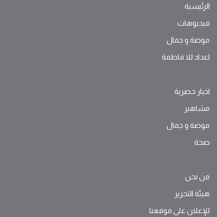
الرئيسية
فيديوهات
موضة ‫و‬ ‫‬‫جمال‬
اعداد للا فاطمة
اخبار حصرية
مشاهير
موضة ‫و‬ ‫‬‫جمال‬
صحة
من نحن
هيئة التحرير
للإعلان على موقعنا