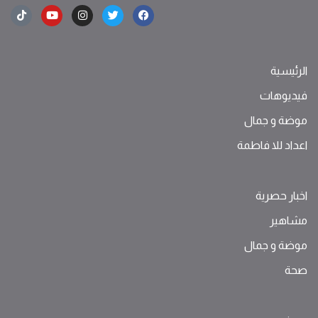
الرئيسية
فيديوهات
موضة ‫و‬ ‫‬‫جمال‬
اعداد للا فاطمة
اخبار حصرية
مشاهير
موضة ‫و‬ ‫‬‫جمال‬
صحة