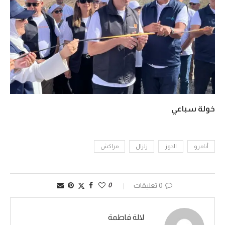
خولة سباعي
أنامرو
الحوز
زلزال
مراكش
0 تعليقات
0
لالة فاطمة