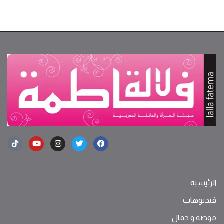
الرئيسية
فيديوهات
موضة ‫و‬ ‫‬‫جمال‬