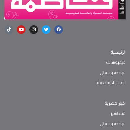
الرئيسية
فيديوهات
موضة ‫و‬ ‫‬‫جمال‬
اعداد للا فاطمة
اخبار حصرية
مشاهير
موضة ‫و‬ ‫‬‫جمال‬