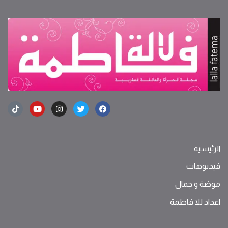
الرئيسية
فيديوهات
موضة ‫و‬ ‫‬‫جمال‬
اعداد للا فاطمة