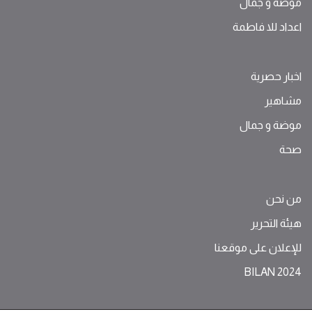
موضة ‫و‬ ‫‬‫جمال‬
اعداد للا فاطمة
اخبار حصرية
مشاهير
موضة ‫و‬ ‫‬‫جمال‬
صحة
من نحن
هيئة التحرير
للإعلان على موقعنا
BILAN 2024