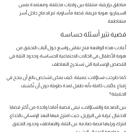
مناطق برازيلية، متنقلة بين ولايات مختلفة، ومعتمدة نفس
السيناريو: هوية مزيفة، قصة مأساوية، ثم اندماج داخل أسر
متعاطفة.
قضية تثير أسئلة حساسة
أعادت هذه الواقعة فتح نقاش واسع حول آليات التحقق من
هوية الأطفال في الحالات الاجتماعية الحساسة، وحدود الثقة في
القصص الإنسانية التي تستدرج التعاطف.
كما طرحت تساؤلات عميقة: كيف يمكن لشخص بالغ أن ينجح في
إقناع عائلات كاملة بأنه طفل لمدة طويلة دون أن تُكشف
الحقيقة؟
بين الصدمة والتساؤلات، تبقى قضية أماندا واحدة من أكثر قضايا
الاحتيال غرابة في البرازيل، حيث امتزج فيها البعد الإنساني بالخداع،
لتترك وراءها قصة صادمة عن الثقة، والتعاطف، وحدود التحقق
في مواجهة الاحتيال البشري.