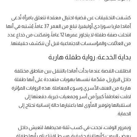
كشفت التحقيقات عن قضية احتيال معقدة تتعلق بامرأة تُدعى
أماندا ماريا سوزا دي أوليفيرا، تبلغ من العمر 37 عاماً، يُشتبه في أنها
انتحلت صفة طفلة لا يتجاوز عمرها 12 عاماً، وتمكنت من خداع عدد
من العائلات والمؤسسات الاجتماعية قبل أن تنكشف حقيقتها.
بداية الخدعة: رواية طفلة هاربة
انطلقت القصة عندما بدأت أماندا بالتنقل بين مناطق مختلفة
داخل البرازيل، مقدّمة نفسها بهويات متعددة على أنها طفلة
هاربة من العنف الأسري وسوء المعاملة. هذه الروايات المؤثرة
لاقت تعاطفاً كبيراً من أسر وجمعيات خيرية، دفعتها إلى
استقبالها وتوفير المأوى لها باعتبارها حالة إنسانية تحتاج إلى
الحماية.
وبمرور الوقت، نجحت في كسب ثقة محيطها، لتعيش داخل
بعض البيوت كأنها ابنة حقيقية، وسط اقتناع تام بأنها طفلة