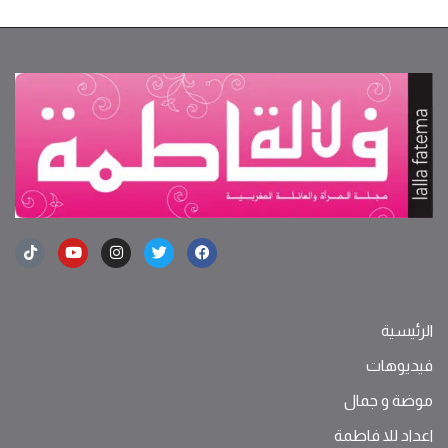
الرئيسية
فيديوهات
موضة ‫و‬ ‫‬‫جمال‬
اعداد للا فاطمة