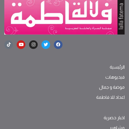
الرئيسية
فيديوهات
موضة ‫و‬ ‫‬‫جمال‬
اعداد للا فاطمة
اخبار حصرية
مشاهير