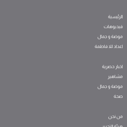
الرئيسية
فيديوهات
موضة ‫و‬ ‫‬‫جمال‬
اعداد للا فاطمة
اخبار حصرية
مشاهير
موضة ‫و‬ ‫‬‫جمال‬
صحة
من نحن
هيئة التحرير