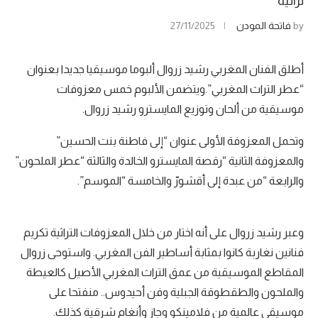
تراثية
by
فاتحة المودن
27/11/2025
أطلق الفنان المغربي رشيد زروال ألبوما موسيقيا جديدا بعنوان
“عطر التراث المغربي”.ويتضمن الألبوم خمس معزوفات
موسيقية من ألحان وتوزيع المايسترو رشيد زروال.
وتحمل المعزوفة الأولى عنوان “إلى فاطنة بنت الحسين”
والمعزوفة الثانية “رقصة المايسترو الخالدة والثالثة “عطر الملحون”
والرابعة “من عبدة إلى أقشورّ والخامسة “الموسم”.
وعبر رشيد زروال على أنه اختار من خلال المعزوفات التراثية تكريم
فنانين نغاربة كانوا بمثابة أساطير الفن المغربي. واستوحى زروال
المقاطع الموسيقية من عمق التراث المغربي الأصيل كالعيطة
والملحون والطقطوقة الجبلية وفن أحيدوس.. منفتحا على
موسيقى عالمية من فلامينكو وجاز وأنغام شرقية كذلك.