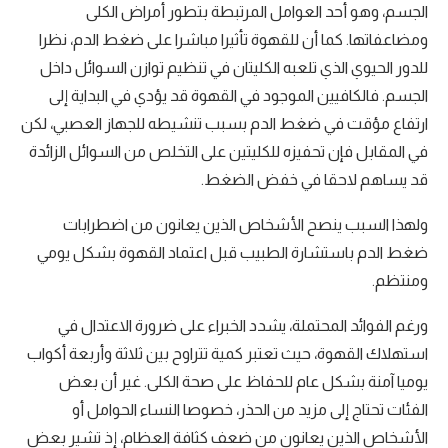
الجسم، وهو أحد العوامل المرتبطة بتطور أمراض الكلى
ومضاعفاتها. كما أن للقهوة تأثيرا مباشرا على ضغط الدم، نظرا
للدور الحيوي الذي تلعبه الكليتان في تنظيم توازن السوائل داخل
الجسم. فالكافيين الموجود في القهوة قد يؤدي في البداية إلى
ارتفاع مؤقت في ضغط الدم بسبب تنشيطه للجهاز العصبي، لكن
في المقابل فإن تحفيزه للكليتين على التخلص من السوائل الزائدة
قد يساهم لاحقا في خفض الضغط.
ولهذا السبب ينصح الأشخاص الذين يعانون من اضطرابات
ضغط الدم باستشارة الطبيب قبل اعتماد القهوة بشكل يومي
ومنتظم.
ورغم الفوائد المحتملة، يشدد الخبراء على ضرورة الاعتدال في
استهلاك القهوة، حيث تعتبر كمية تتراوح بين ثلاثة وأربعة أكواب
يوميا آمنة بشكل عام للحفاظ على صحة الكلى. غير أن بعض
الفئات تحتاج إلى مزيد من الحذر، خصوصا النساء الحوامل أو
الأشخاص الذين يعانون من ضعف كثافة العظام، إذ تشير بعض