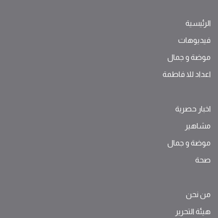
الرئيسية
فيديوهات
موضة ‫و‬ ‫‬‫جمال‬
اعداد للا فاطمة
اخبار حصرية
مشاهير
موضة ‫و‬ ‫‬‫جمال‬
صحة
من نحن
هيئة التحرير