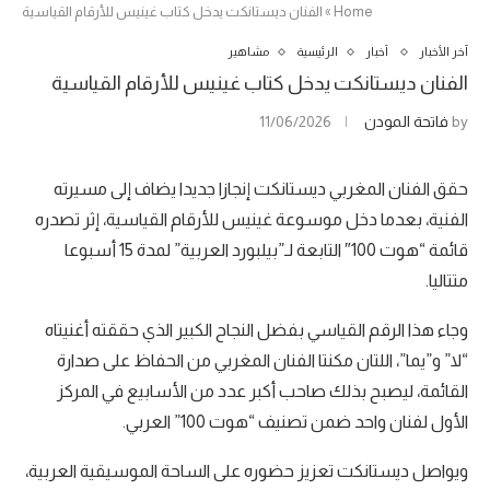
Home
»
الفنان ديستانكت يدخل كتاب غينيس للأرقام القياسية
آخر الأخبار
أخبار
الرئيسية
مشاهير
الفنان ديستانكت يدخل كتاب غينيس للأرقام القياسية
by
فاتحة المودن
11/06/2026
حقق الفنان المغربي ديستانكت إنجازا جديدا يضاف إلى مسيرته
الفنية، بعدما دخل موسوعة غينيس للأرقام القياسية، إثر تصدره
قائمة “هوت 100″ التابعة لـ”بيلبورد العربية” لمدة 15 أسبوعا
متتاليا.
وجاء هذا الرقم القياسي بفضل النجاح الكبير الذي حققته أغنيتاه
“لا” و”يما”، اللتان مكنتا الفنان المغربي من الحفاظ على صدارة
القائمة، ليصبح بذلك صاحب أكبر عدد من الأسابيع في المركز
الأول لفنان واحد ضمن تصنيف “هوت 100” العربي.
ويواصل ديستانكت تعزيز حضوره على الساحة الموسيقية العربية،