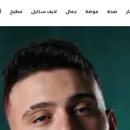
ار
صحة
موضة
جمال
لايف ستايل
مطبخ
أ