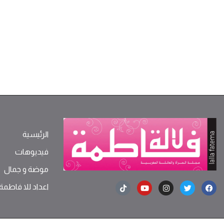
الرئيسية
فيديوهات
موضة ‫و‬ ‫‬‫جمال‬
اعداد للا فاطمة