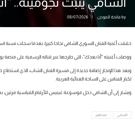
الشامي يثبت نجوميته.. “أ
by
فاتحة المودن
08/07/2026
حققت أغنية الفنان السوري الشامي نجاحا كبيرا، بعدما سجلت نسبة است
ووصلت أغنيته “أنا بعدك”، التي طرحها عبر قناته الرسمية على منصة يوتيوب، إلى 10 ملايين مشاهدة في غضون 9 أيام 
ويعد هذا الإنجاز إضافة جديدة إلى مسيرة الفنان الشاب، الذي استطاع 
لكبار الفنانين على الساحة الغنائية العربية.
ويشار إلى أن الشامي دخل موسوعة غينيس للأرقام القياسية مرتين، بعدم
الشامي
مشاهير