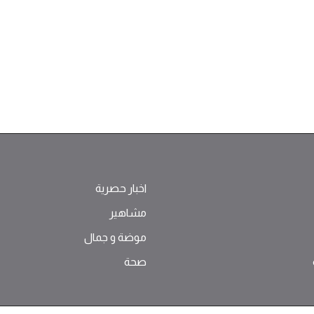
اخبار حصرية
مشاهير
موضة ‫و‬ ‫‬‫جمال‬
صحة