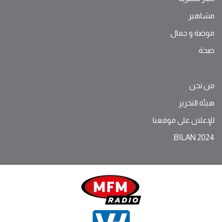
مشاهير
موضة ‫و‬ ‫‬‫جمال‬
صحة
من نحن
هيئة التحرير
للإعلان على موقعنا
BILAN 2024