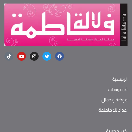
الرئيسية
فيديوهات
موضة ‫و‬ ‫‬‫جمال‬
اعداد للا فاطمة
اخبار حصرية